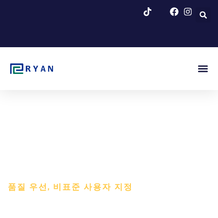
콘
텐
츠
로
건
너
뛰
기
무화과 시작
회사 소개
블로그 및
품질 우선, 비표준 사용자 지정
필터 청소를 위한 진공