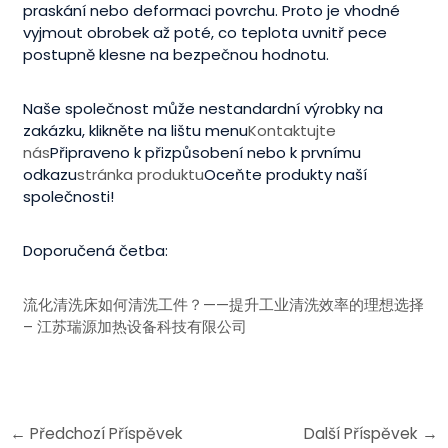
praskání nebo deformaci povrchu. Proto je vhodné
vyjmout obrobek až poté, co teplota uvnitř pece
postupně klesne na bezpečnou hodnotu.
Naše společnost může nestandardní výrobky na
zakázku, klikněte na lištu menu
Kontaktujte
nás
Připraveno k přizpůsobení nebo k prvnímu
odkazu
stránka produktu
Oceňte produkty naší
společnosti!
Doporučená četba:
流化清洗床如何清洗工件？——提升工业清洗效率的理想选择
– 江苏瑞源加热设备科技有限公司
←
Předchozí Příspěvek
Další Příspěvek
→