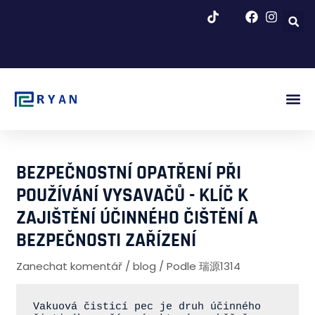
Přeskočit
na
obsah
Obr. Za
Blog A Zp
BEZPEČNOSTNÍ OPATŘENÍ PŘI
POUŽÍVÁNÍ VYSAVAČŮ - KLÍČ K
ZAJIŠTĚNÍ ÚČINNÉHO ČIŠTĚNÍ A
BEZPEČNOSTI ZAŘÍZENÍ
Zanechat komentář
/
blog
/ Podle
瑞源1314
Vakuová čisticí pec je druh účinného 