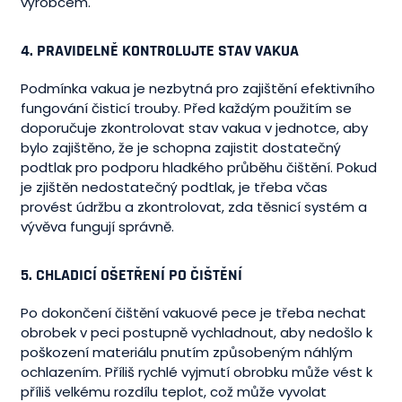
výrobcem.
4. PRAVIDELNĚ KONTROLUJTE STAV VAKUA
Podmínka vakua je nezbytná pro zajištění efektivního
fungování čisticí trouby. Před každým použitím se
doporučuje zkontrolovat stav vakua v jednotce, aby
bylo zajištěno, že je schopna zajistit dostatečný
podtlak pro podporu hladkého průběhu čištění. Pokud
je zjištěn nedostatečný podtlak, je třeba včas
provést údržbu a zkontrolovat, zda těsnicí systém a
vývěva fungují správně.
5. CHLADICÍ OŠETŘENÍ PO ČIŠTĚNÍ
Po dokončení čištění vakuové pece je třeba nechat
obrobek v peci postupně vychladnout, aby nedošlo k
poškození materiálu pnutím způsobeným náhlým
ochlazením. Příliš rychlé vyjmutí obrobku může vést k
příliš velkému rozdílu teplot, což může vyvolat