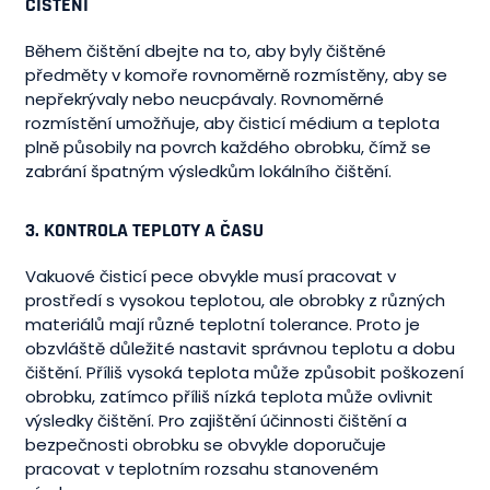
ČIŠTĚNÍ
Během čištění dbejte na to, aby byly čištěné
předměty v komoře rovnoměrně rozmístěny, aby se
nepřekrývaly nebo neucpávaly. Rovnoměrné
rozmístění umožňuje, aby čisticí médium a teplota
plně působily na povrch každého obrobku, čímž se
zabrání špatným výsledkům lokálního čištění.
3. KONTROLA TEPLOTY A ČASU
Vakuové čisticí pece obvykle musí pracovat v
prostředí s vysokou teplotou, ale obrobky z různých
materiálů mají různé teplotní tolerance. Proto je
obzvláště důležité nastavit správnou teplotu a dobu
čištění. Příliš vysoká teplota může způsobit poškození
obrobku, zatímco příliš nízká teplota může ovlivnit
výsledky čištění. Pro zajištění účinnosti čištění a
bezpečnosti obrobku se obvykle doporučuje
pracovat v teplotním rozsahu stanoveném