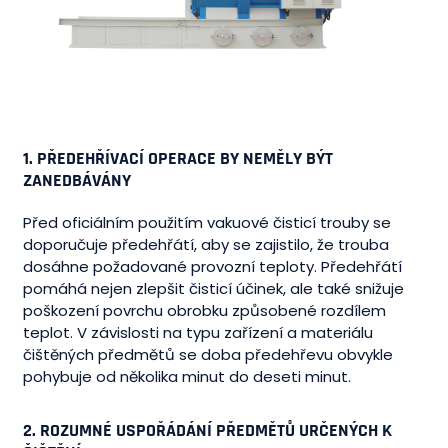
1. PŘEDEHŘÍVACÍ OPERACE BY NEMĚLY BÝT
ZANEDBÁVÁNY
Před oficiálním použitím vakuové čisticí trouby se
doporučuje předehřátí, aby se zajistilo, že trouba
dosáhne požadované provozní teploty. Předehřátí
pomáhá nejen zlepšit čisticí účinek, ale také snižuje
poškození povrchu obrobku způsobené rozdílem
teplot. V závislosti na typu zařízení a materiálu
čištěných předmětů se doba předehřevu obvykle
pohybuje od několika minut do deseti minut.
2. ROZUMNÉ USPOŘÁDÁNÍ PŘEDMĚTŮ URČENÝCH K