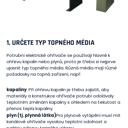
1.
URČETE TYP TOPNÉHO MÉDIA
Potrubní elektrické ohřívače se používají hlavně k
ohřevu kapalin nebo plynů, proto je třeba si nejprve
ujasnit typ topného média. Různá média mají různé
požadavky na topná zařízení, např:
kapaliny
: Při ohřevu kapalin je třeba zajistit, aby
materiály a konstrukce ohřívače potrubí odolávaly
teplotním změnám kapaliny s ohledem na tekutost a
přenos tepla kapaliny.
plyn (tj. plynná látka)
Pro plynové vytápění musí mít
kanálové ohřívače vysokou teplotní odolnost a
rychlou odezvu topného výkonu.