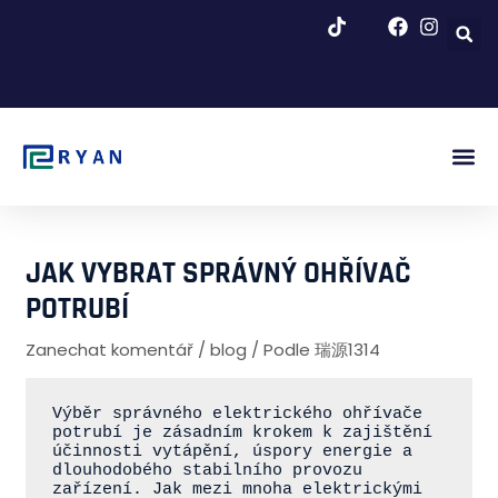
Přeskočit
na
obsah
Obr. Za
Blog A Zp
JAK VYBRAT SPRÁVNÝ OHŘÍVAČ
POTRUBÍ
Zanechat komentář
/
blog
/ Podle
瑞源1314
Výběr správného elektrického ohřívače 
potrubí je zásadním krokem k zajištění 
účinnosti vytápění, úspory energie a 
dlouhodobého stabilního provozu 
zařízení. Jak mezi mnoha elektrickými 