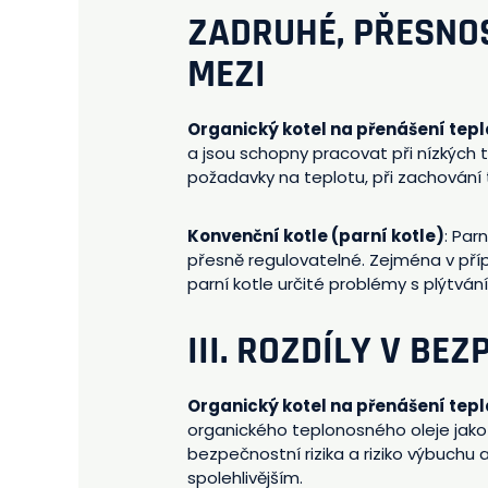
ZADRUHÉ, PŘESNOS
MEZI
Organický kotel na přenášení tepl
a jsou schopny pracovat při nízkých 
požadavky na teplotu, při zachování t
Konvenční kotle (parní kotle)
: Par
přesně regulovatelné. Zejména v pří
parní kotle určité problémy s plýtvá
III. ROZDÍLY V BE
Organický kotel na přenášení tepl
organického teplonosného oleje jako 
bezpečnostní rizika a riziko výbuchu 
spolehlivějším.