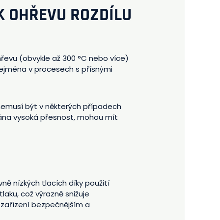
K OHŘEVU ROZDÍLU
ohřevu (obvykle až 300 °C nebo více)
 zejména v procesech s přísnými
é nemusí být v některých případech
vána vysoká přesnost, mohou mít
ně nízkých tlacích díky použití
laku, což výrazně snižuje
í zařízení bezpečnějším a