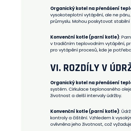
Organický kotel na přenášení tepl
vysokoteplotní vytápění, ale ne pá
průmyslu. Mohou poskytovat stabilní
Konvenční kotle (parní kotle)
: Par
v tradičním teplovodním vytápění, p
pro vytápění procesů, kde je potřeba 
VI. ROZDÍLY V ÚDR
Organický kotel na přenášení tepl
systém. Cirkulace teplonosného oleje
životnost a delší intervaly údržby.
Konvenční kotle (parní kotle)
: Údr
kontroly a čištění. Vzhledem k vyso
ovlivněna jeho životnost, což vyžaduj