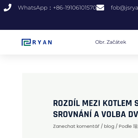
Přeskočit
WhatsApp：+86-19106101570
fob@jsry
na
obsah
Obr. Začátek
ROZDÍL MEZI KOTLEM 
SROVNÁNÍ A VOLBA D
Zanechat komentář
/
blog
/ Podle
瑞