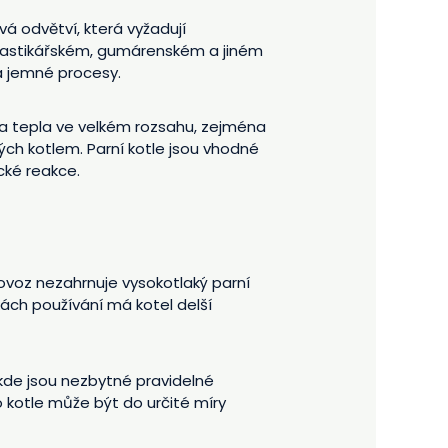
á odvětví, která vyžadují
plastikářském, gumárenském a jiném
a jemné procesy.
eba tepla ve velkém rozsahu, zejména
ch kotlem. Parní kotle jsou vhodné
cké reakce.
ovoz nezahrnuje vysokotlaký parní
ách používání má kotel delší
, kde jsou nezbytné pravidelné
 kotle může být do určité míry