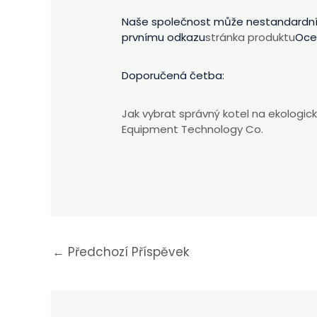
Naše společnost může nestandardní v
prvnímu odkazu
stránka produktu
Oce
Doporučená četba:
Jak vybrat správný kotel na ekologi
Equipment Technology Co.
←
Předchozí Příspěvek