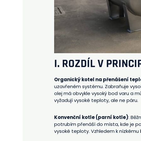
I. ROZDÍL V PRINC
Organický kotel na přenášení tepl
uzavřeném systému. Zabraňuje vysoké
olej má obvykle vysoký bod varu a mů
vyžadují vysoké teploty, ale ne páru.
Konvenční kotle (parní kotle)
: Běž
potrubím přenáší do místa, kde je po
vysoké teploty. Vzhledem k nízkému 