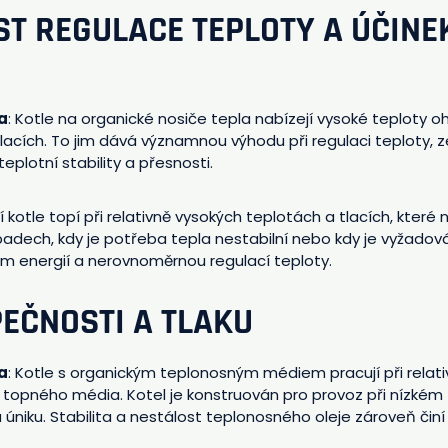
T REGULACE TEPLOTY A ÚČINE
a
: Kotle na organické nosiče tepla nabízejí vysoké teploty 
tlacích. To jim dává významnou výhodu při regulaci teploty,
eplotní stability a přesnosti.
ní kotle topí při relativně vysokých teplotách a tlacích, kter
padech, kdy je potřeba tepla nestabilní nebo kdy je vyžado
ním energií a nerovnoměrnou regulací teploty.
ZPEČNOSTI A TLAKU
a
: Kotle s organickým teplonosným médiem pracují při relativ
topného média. Kotel je konstruován pro provoz při nízkém t
a úniku. Stabilita a nestálost teplonosného oleje zároveň čin