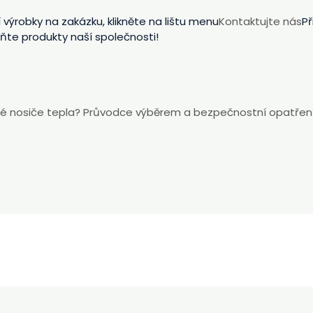
ýrobky na zakázku, klikněte na lištu menu
Kontaktujte nás
Př
ňte produkty naší společnosti!
cké nosiče tepla? Průvodce výběrem a bezpečnostní opatření