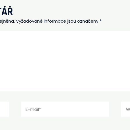
TÁŘ
ejněna.
Vyžadované informace jsou označeny
*
E-
Web
mail*
strá