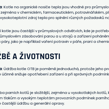
a
: Kotle na organické nosiče tepla jsou vhodné pro průmyslov
ru, zejména v chemickém, farmaceutickém, potravinářském, 
 vysokoteplotní zdroj tepla pro splnění různých požadavků n
ní kotle jsou častější v průmyslových odvětvích, kde je potř
růmyslovém zásobování parou a u strojů a zařízení poháněný
páry, jako je například vaření potravin v páře, praní a chemi
ŽBĚ A ŽIVOTNOSTI
a
: Údržba kotle OTB je poměrně jednoduchá, protože jeho pr
 účinně snižuje opotřebení zařízení a při správných podmínk
žba parních kotlů je složitější, zejména u vysokotlakých kotlů
kým tlakům a vysokým teplotám provozních podmínek parního
e častější údržbu a generální opravy.