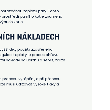
 dostatečnou teplotu páry. Tento
ké prostředí parního kotle znamená
výbuch kotle.
ZNÍCH NÁKLADECH
vyšší díky použití uzavřeného
egulaci teploty je proces ohřevu
ižší náklady na údržbu a servis, takže
em procesu vytápění, a při přenosu
že musí udržovat vysoké tlaky a