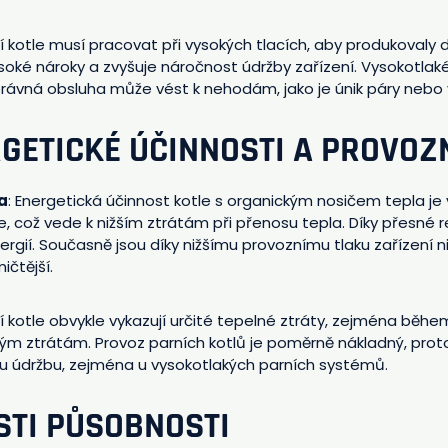
ní kotle musí pracovat při vysokých tlacích, aby produkovaly
ysoké nároky a zvyšuje náročnost údržby zařízení. Vysokotla
právná obsluha může vést k nehodám, jako je únik páry nebo 
ERGETICKÉ ÚČINNOSTI A PROVO
a
: Energetická účinnost kotle s organickým nosičem tepla je 
, což vede k nižším ztrátám při přenosu tepla. Díky přesné r
energií. Současně jsou díky nižšímu provoznímu tlaku zařízení n
čtější.
ní kotle obvykle vykazují určité tepelné ztráty, zejména běh
m ztrátám. Provoz parních kotlů je poměrně nákladný, proto
u údržbu, zejména u vysokotlakých parních systémů.
ASTI PŮSOBNOSTI