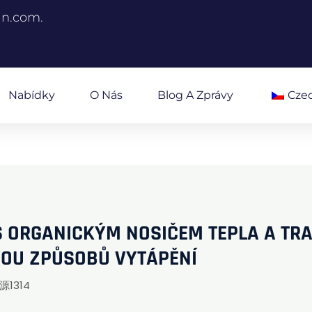
an.com.
Nabídky
O Nás
Blog A Zprávy
Cze
S ORGANICKÝM NOSIČEM TEPLA A TR
VOU ZPŮSOBŮ VYTÁPĚNÍ
源1314