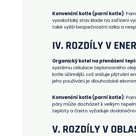
Konvenční kotle (parní kotle)
: Par
vysokotlaký stav klade na zařízení v
také vyšší bezpečnostní rizika a nes
IV. ROZDÍLY V EN
Organický kotel na přenášení tepl
systému cirkulace teplonosného oleje
kotle účinnější, což snižuje plýtvání 
jeho používání je dlouhodobě ekonomi
Konvenční kotle (parní kotle)
: Par
páry může docházet k velkým tepelný
teploty a často vyžaduje dodatečno
V. ROZDÍLY V OBL