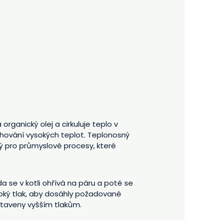
organický olej a cirkuluje teplo v
hování vysokých teplot. Teplonosný
ý pro průmyslové procesy, které
a se v kotli ohřívá na páru a poté se
soký tlak, aby dosáhly požadované
staveny vyšším tlakům.