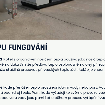
IPU FUNGOVÁNÍ
a
: Kotel s organickým nosičem tepla používá jako nosič tepla 
mu tlaku tím, že předává teplo teplonosnému oleji při zac
že stabilně pracovat při vysokých teplotách, takže je vhodn
né kotle přenášejí teplo prostřednictvím vody nebo páry. Vod
třeba zdroj tepla. Parní kotle vyžadují ke svému provozu vy
bodu varu vody jsou parní kotle během procesu vytápění vy