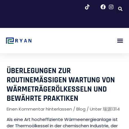
Zum
Inhalt
springen
Blog &
ÜBERLEGUNGEN ZUR
ROUTINEMÄSSIGEN WARTUNG VON W
ÄRMETRÄGERÖLKESSELN UND B
EWÄHRTE PRAKTIKEN
Einen Kommentar hinterlassen
/
Blog
/ Unter
瑞源1314
Als eine Art hocheffiziente Wärmeenergieanlage ist
der Thermoölkessel in der chemischen Industrie, der