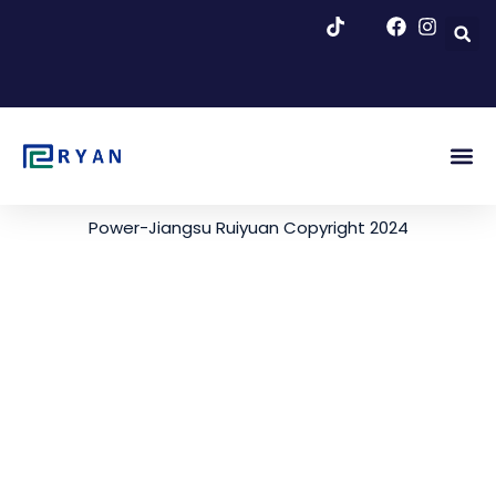
跳
至
内
容
About Us
Blog & Ne
Power-Jiangsu Ruiyuan Copyright 2024