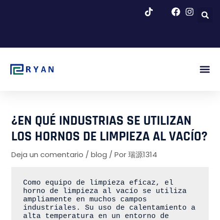
Ir
al
contenido
Fig. Pr
Quiénes 
Blog Y N
¿EN QUÉ INDUSTRIAS SE UTILIZAN
LOS HORNOS DE LIMPIEZA AL VACÍO?
Deja un comentario
/
blog
/ Por
瑞源1314
Como equipo de limpieza eficaz, el 
horno de limpieza al vacío se utiliza 
ampliamente en muchos campos 
industriales. Su uso de calentamiento a 
alta temperatura en un entorno de 