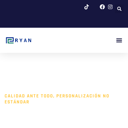
Ir
al
contenido
Fig. Pr
Quiénes 
Blog Y N
CALIDAD ANTE TODO, PERSONALIZACIÓN NO
ESTÁNDAR
LIMPIADOR
ULTRASÓNICO