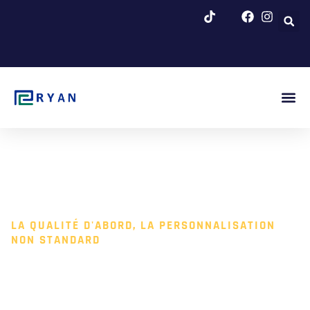
Skip
to
content
Fig. Dé
À Propos
Blog Et 
LA QUALITÉ D'ABORD, LA PERSONNALISATION
NON STANDARD
MACHINE DE NETTOYAGE
D'ESSOREUSE