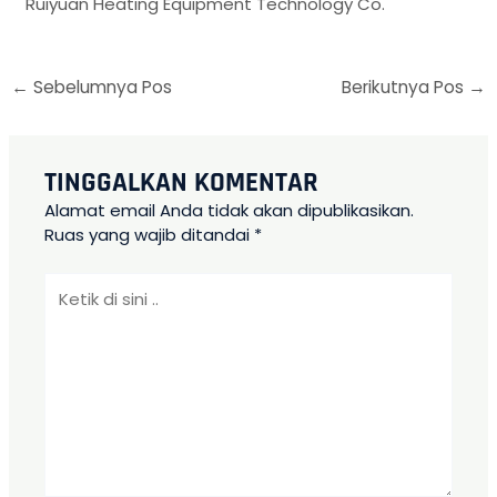
Ruiyuan Heating Equipment Technology Co.
←
Sebelumnya Pos
Berikutnya Pos
→
TINGGALKAN KOMENTAR
Alamat email Anda tidak akan dipublikasikan.
Ruas yang wajib ditandai
*
Ketik
di
sini
..