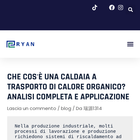
Vai
al
contenuto
Inizio Fig.
Chi Si
Blog E No
CHE COS'È UNA CALDAIA A
TRASPORTO DI CALORE ORGANICO?
ANALISI COMPLETA E APPLICAZIONE
Lascia un commento
/
blog
/ Da
瑞源1314
Nella produzione industriale, molti 
processi di lavorazione e produzione 
richiedono sistemi di riscaldamento ad 