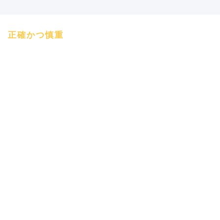
正確かつ慎重
協力は始まりであり、Win-Winは道であり、立ち止まること
なく手を取り合って共に歩み、大きな一歩を踏み出すための
すべての道である！