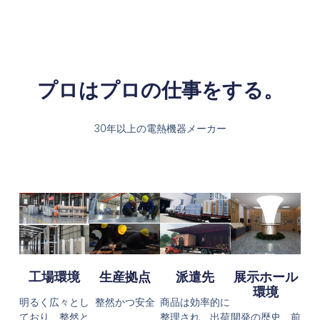
プロはプロの仕事をする。
30年以上の電熱機器メーカー
工場環境
生産拠点
派遣先
展示ホール
環境
明るく広々とし
整然かつ安全
商品は効率的に
ており、整然と
整理され、出荷
開発の歴史、前