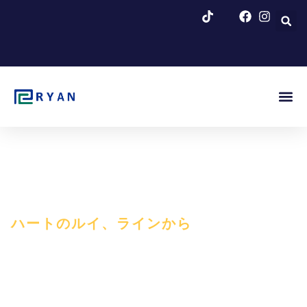
コ
ン
テ
ン
ツ
へ
ス
キ
ッ
ブログ＆
プ
ハートのルイ、ラインから
ライアン暖房機器
暖房器具を作る職人の心、熱源のあらゆる度合いの
細かい職人技