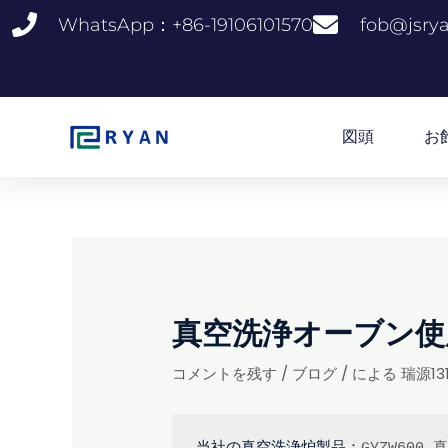
コ
WhatsApp：+86-19106101570
fob@jsry
ン
テ
ン
ツ
へ
図頭
お
ス
キ
ッ
プ
真空洗浄オーブン使
コメントを残す
/
ブログ
/ による
瑞源13