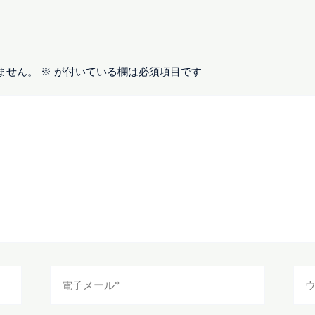
ません。
※
が付いている欄は必須項目です
電
ウ
子
ェ
メ
ブ