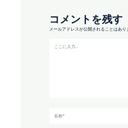
コメントを残す
メールアドレスが公開されることはあり
こ
こ
に
入
力...
名
称
*