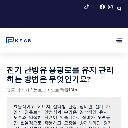
콘
텐
츠
로
건
너
뛰
기
무화과 시작
회사 소개
블로그 및
전기 난방유 용광로를 유지 관리
하는 방법은 무엇인가요?
댓글 남기기
/
블로그
/ 으로
瑞源1314
효율적이고 에너지 절약형 난방 장비인 전기 가
열식 열유로의 안정성과 수명은 일상적인 유지 
보수와 밀접한 관련이 있습니다. 장비가 오랫동
안 효율적으로 작동하고 고장을 방지하려면 정기