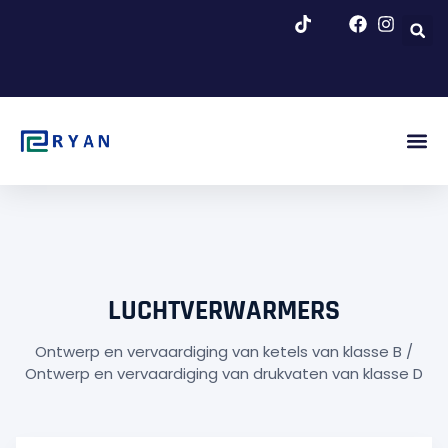
Overslaan
naar
inhoud
Afb. Be
Over Ons
Blog & N
LUCHTVERWARMERS
Ontwerp en vervaardiging van ketels van klasse B /
Ontwerp en vervaardiging van drukvaten van klasse D