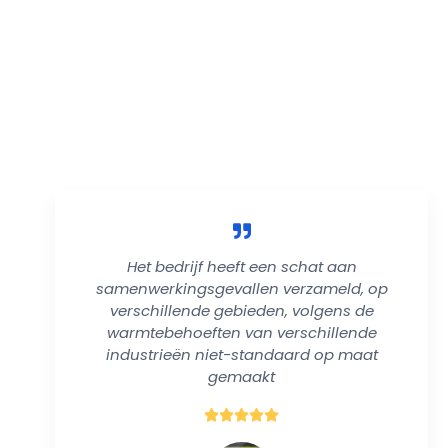
rofessionele
waliteit van
Het bedrijf heeft een schat aan
samenwerkingsgevallen verzameld, op
verschillende gebieden, volgens de
warmtebehoeften van verschillende
industrieën niet-standaard op maat
gemaakt
B





e