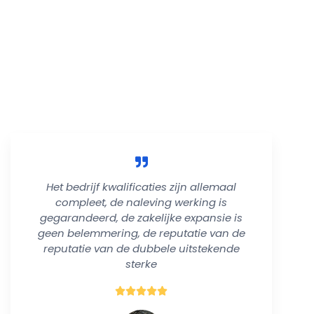
De onderneming volgt altijd de strenge normen van "gelicent
productielicenties op verschillende gebieden, en alle soort
onze producten met naleving kunnen garanderen en onze kl
Het bedrijf kwalificaties zijn allemaal
compleet, de naleving werking is
gegarandeerd, de zakelijke expansie is
geen belemmering, de reputatie van de
reputatie van de dubbele uitstekende
sterke
B





e