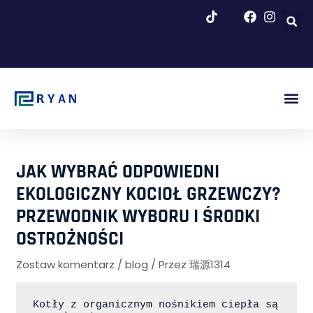
Przejdź
do
treści
Rys. P
Blog I 
JAK WYBRAĆ ODPOWIEDNI
EKOLOGICZNY KOCIOŁ GRZEWCZY?
PRZEWODNIK WYBORU I ŚRODKI
OSTROŻNOŚCI
Zostaw komentarz
/
blog
/ Przez
瑞源1314
Kotły z organicznym nośnikiem ciepła są 