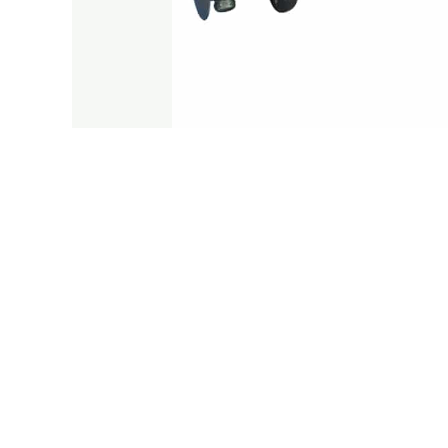
1. 法兰加热器的
法兰加热器的功率与设备的使用场景和加
热效果不佳，无法满足生产需求，而功率
通常，法兰加热器的功率范围可根据加热
外，还需综合考虑设备的工作效率、耐用
2. 法兰加热器的