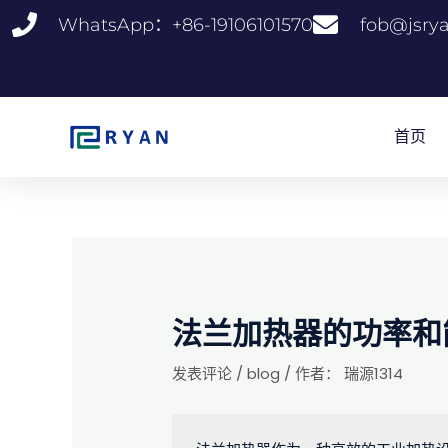
跳
WhatsApp：+86-19106101570
fob@jsry
至
内
容
首页
法兰加热器的功率和
发表评论
/
blog
/ 作者：
瑞源1314