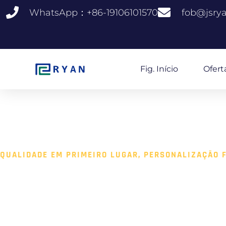
Saltar
WhatsApp：+86-19106101570
fob@jsry
para
o
conteúdo
Fig. Início
Ofert
QUALIDADE EM PRIMEIRO LUGAR, PERSONALIZAÇÃO 
FORNOS DE ASPI
INDÚSTRIA CINE