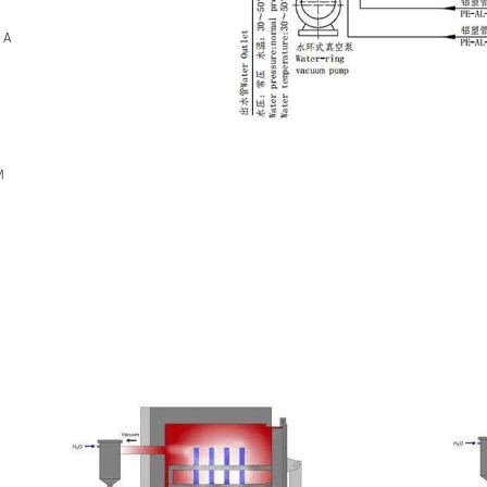
ÇA
O
M