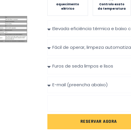
aquecimento
Controlo exato
elétrico
da temperatura
C
a
r
C
a
a
t
r
e
C
a
r
a
t
í
r
e
s
电
a
r
t
子
t
í
i
邮
e
s
c
箱
r
t
a
í
i
s
s
c
d
t
a
o
RESERVAR AGORA
i
s
p