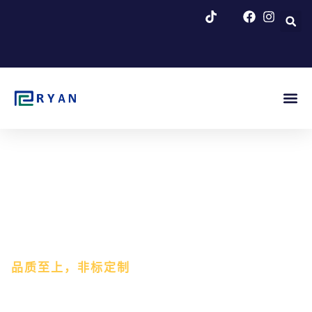
跳
至
内
容
博客 & 新闻
品质至上，非标定制
反应釜加热电加热