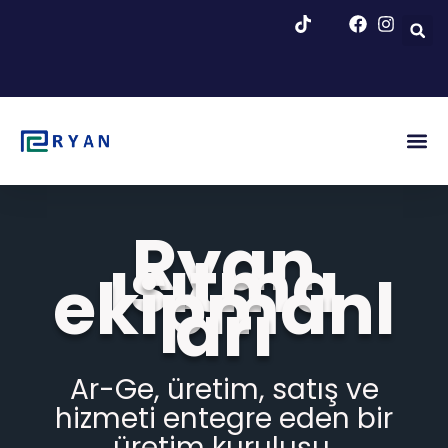
İçeriğe
geç
Şekil. 
Blog & H
Ryan
ısıtma
ekipmanl
arı
Ar-Ge, üretim, satış ve
hizmeti entegre eden bir
üretim kuruluşu.