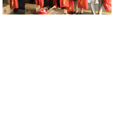
UYUM OPERASYONLARI
İşletme her zaman "lisanslı üretim, tam
yeterlilik" gibi titiz normları takip eder.
Çeşitli alanlarda birçok profesyonel
üretim lisansına sahibiz ve her türlü yetkili
nitelikler eksiksizdir, böylece ürünlerimizin
kalitesini uygunluk ile garanti edebilir ve
müşterilerimizin bize güvenmek için rahat
hissetmelerini sağlayabiliriz.