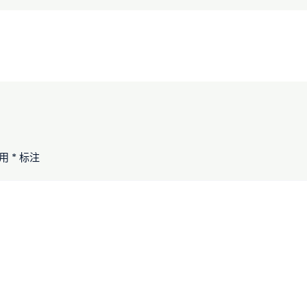
已用
*
标注