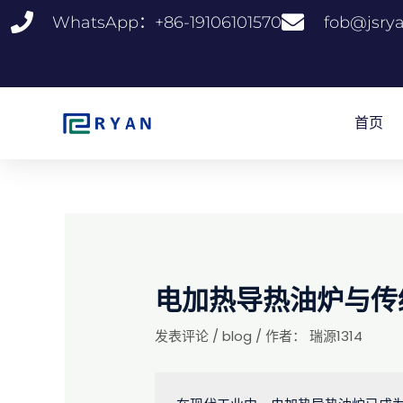
跳
WhatsApp：+86-19106101570
fob@jsry
至
内
容
首页
电加热导热油炉与传
发表评论
/
blog
/ 作者：
瑞源1314