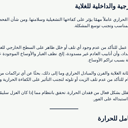
ية والداخلية للغلاية
 الحراري عاملاً مهمًا يؤثر على كفاءتها التشغيلية وسلامتها. ومن شأن الفحص
لمناسب وتجنب توسع المشكلة.
م عمل للتأكد من عدم وجود أي تلف أو خلل ظاهر على السطح الخارجي للغلاي
داد، وأن أنابيب العادم غير مسدودة، إلخ. نظف الغبار والأوساخ الموجود
اية بسبب تراكم الأوساخ.
طانة الغلاية والفرن والمبادل الحراري وما إلى ذلك، بحثًا عن أي تراكمات من
م للتأكد من عدم تلف الزيت أو تلوثه لتجنب التأثير على الكفاءة الحرارية و
تقلل بشكل فعال من فقدان الحرارة. تحقق بانتظام مما إذا كان العزل سليمًا ل
استبداله على الفور.
امل للحرارة