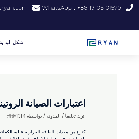
خطي
sryan.com.
WhatsApp：+86-19106101570
لى
لمحتوى
شكل البداية
اعتبارات الصيانة الروت
اترك تعليقاً
/
المدونة
/ بواسطة
瑞源1314
كنوع من معدات الطاقة الحرارية عالية الكفاءة
الصناعات. في عملية الإنتاج، تقوم الغلاية ب