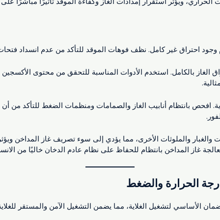
 الحراري، ويؤثر استقرار إمدادات الغاز وكفاءة الموقد تأثيرًا مباشرًا على ا
وجود احتراق غير كامل. نظف فوهات الموقد للتأكد من عدم انسداد فتحات 
اق الغاز بالكامل. استخدم الأدوات المناسبة للتحقق من محتوى الأكسجين و
الية.
ية. افحص بانتظام أنابيب الغاز والصمامات ومنظمات الضغط للتأكد من أن إ
فور.
 والغبار والملوثات الأخرى، مما يؤدي إلى سوء تصريف غاز المداخن ويؤثر 
لجة غاز المداخن بانتظام للحفاظ على نظام عادم الدخان خاليًا من الانسد
درجة الحرارة والضغط
ان الأساسي لتشغيل الغلاية، مما يضمن التشغيل الآمن والمستقر للغلاية. أ