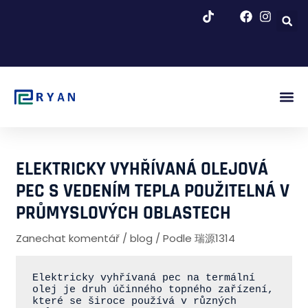
Přeskočit
na
obsah
Obr. Za
Blog A Zp
ELEKTRICKY VYHŘÍVANÁ OLEJOVÁ
PEC S VEDENÍM TEPLA POUŽITELNÁ V
PRŮMYSLOVÝCH OBLASTECH
Zanechat komentář
/
blog
/ Podle
瑞源1314
Elektricky vyhřívaná pec na termální 
olej je druh účinného topného zařízení, 
které se široce používá v různých 