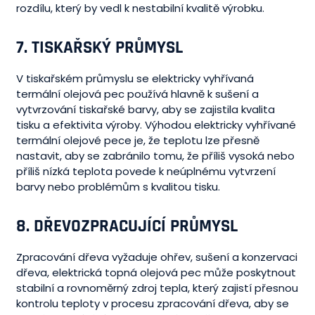
rozdílu, který by vedl k nestabilní kvalitě výrobku.
7.
TISKAŘSKÝ PRŮMYSL
V tiskařském průmyslu se elektricky vyhřívaná
termální olejová pec používá hlavně k sušení a
vytvrzování tiskařské barvy, aby se zajistila kvalita
tisku a efektivita výroby. Výhodou elektricky vyhřívané
termální olejové pece je, že teplotu lze přesně
nastavit, aby se zabránilo tomu, že příliš vysoká nebo
příliš nízká teplota povede k neúplnému vytvrzení
barvy nebo problémům s kvalitou tisku.
8.
DŘEVOZPRACUJÍCÍ PRŮMYSL
Zpracování dřeva vyžaduje ohřev, sušení a konzervaci
dřeva, elektrická topná olejová pec může poskytnout
stabilní a rovnoměrný zdroj tepla, který zajistí přesnou
kontrolu teploty v procesu zpracování dřeva, aby se