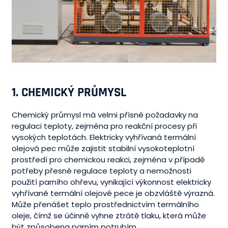
1.
CHEMICKÝ PRŮMYSL
Chemický průmysl má velmi přísné požadavky na
regulaci teploty, zejména pro reakční procesy při
vysokých teplotách. Elektricky vyhřívaná termální
olejová pec může zajistit stabilní vysokoteplotní
prostředí pro chemickou reakci, zejména v případě
potřeby přesné regulace teploty a nemožnosti
použití parního ohřevu, vynikající výkonnost elektricky
vyhřívané termální olejové pece je obzvláště výrazná.
Může přenášet teplo prostřednictvím termálního
oleje, čímž se účinně vyhne ztrátě tlaku, která může
být způsobena parním potrubím.