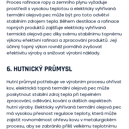
Proces rafinace ropy a zemního plynu vyžaduje
prostředí s vysokou teplotou a elektricky vyhřívaná
termální olejová pec může být pro toto odvětví
stabilním zdrojem tepla. Během destilace a rafinace
ropných produktů zajišťuje elektricky vyhřívaná
termická olejová pec díky svému stabilnímu topnému
výkonu efektivní rafinaci a zpracování produktů. Její
účinný topný výkon rovněž pomáhá zvyšovat
efektivitu výroby a snižovat výrobní náklady.
6.
HUTNICKÝ PRŮMYSL
Hutní průmysl potřebuje ve výrobním procesu ohřívat
kov, elektrická topná termální olejová pec může
poskytnout stabilní zdroj tepla při tepelném
zpracování, odlévání, kování a dalších aspektech
hutní výroby. Elektricky vyhřívaná termální olejová pec
má vysokou přesnost regulace teploty, která může
zajistit rovnoměrnost ohřevu kovu v metalurgickém
procesu, aby se zabránilo příliš velkému teplotnímu