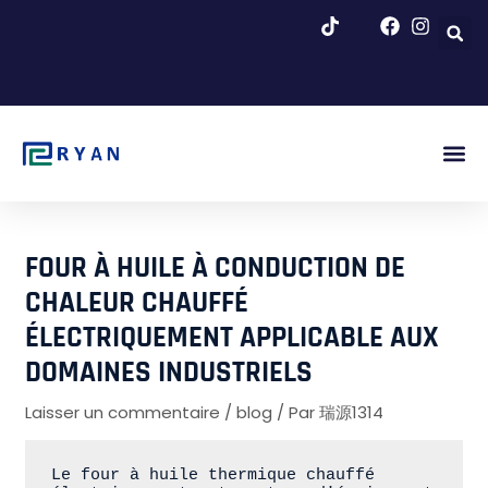
Skip
to
content
Fig. Dé
À Propos
Blog Et 
FOUR À HUILE À CONDUCTION DE
CHALEUR CHAUFFÉ
ÉLECTRIQUEMENT APPLICABLE AUX
DOMAINES INDUSTRIELS
Laisser un commentaire
/
blog
/ Par
瑞源1314
Le four à huile thermique chauffé 