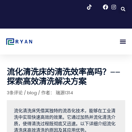
跳
至
内
容
博客 & 新闻
流化清洗床的清洗效率高吗？——
探索高效清洗解决方案
3条评论
/
blog
/ 作者：
瑞源1314
流化清洗床凭借其独特的流态化技术，能够在工业清
洗中实现快速高效的效果。它通过加热并流化清洗介
质，使得清洗过程既彻底又迅速。以下详细介绍流化
清洗床高效清洗的原因及其应用优势。