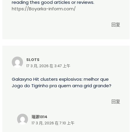
reading thes good articles or reviews.
https://Boyarka-inform.com/
回复
SLOTS
17 3 月, 2026 在 3:47 上午
Galaxyno Hit clusters explosivos: melhor que
Jogo do Tigrinho pra quem ama grid grande?
回复
瑞源1314
17 3 月, 2026 在 7:10 上午