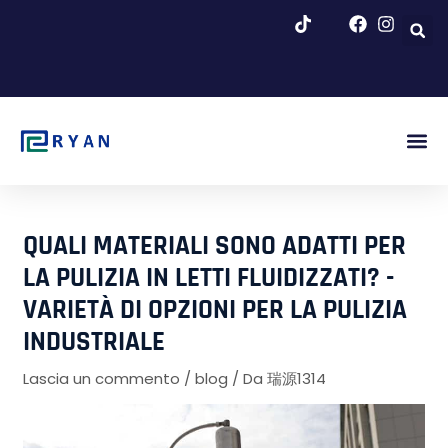
Vai
al
contenuto
Inizio Fig.
Chi Si
Blog E No
QUALI MATERIALI SONO ADATTI PER
LA PULIZIA IN LETTI FLUIDIZZATI? -
VARIETÀ DI OPZIONI PER LA PULIZIA
INDUSTRIALE
Lascia un commento
/
blog
/ Da
瑞源1314