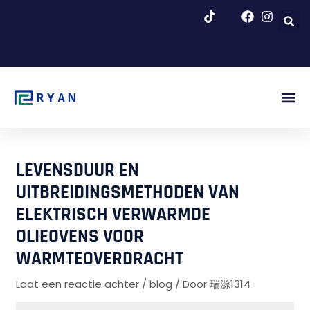
Overslaan
naar
inhoud
Afb. Be
Over Ons
Blog & N
LEVENSDUUR EN
UITBREIDINGSMETHODEN VAN
ELEKTRISCH VERWARMDE
OLIEOVENS VOOR
WARMTEOVERDRACHT
Laat een reactie achter
/
blog
/ Door
瑞源1314