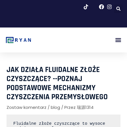
Przejdź
do
treści
Rys. P
Blog I 
JAK DZIAŁA FLUIDALNE ZŁOŻE
CZYSZCZĄCE? --POZNAJ
PODSTAWOWE MECHANIZMY
CZYSZCZENIA PRZEMYSŁOWEGO
Zostaw komentarz
/
blog
/ Przez
瑞源1314
Fluidalne złoże czyszczące to wysoce 