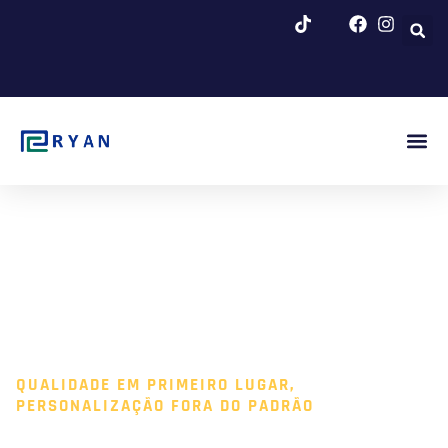
Saltar
para
o
conteúdo
Blogue E N
QUALIDADE EM PRIMEIRO LUGAR,
PERSONALIZAÇÃO FORA DO PADRÃO
FORNO DE LIMPEZA POR