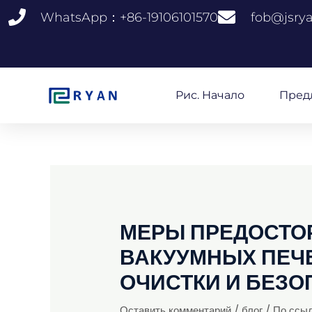
Перейти
WhatsApp：+86-19106101570
fob@jsry
к
содержанию
Рис. Начало
Пред
МЕРЫ ПРЕДОСТО
ВАКУУМНЫХ ПЕЧ
ОЧИСТКИ И БЕЗ
Оставить комментарий
/
блог
/ По ссы