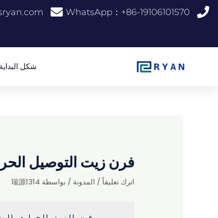
خطي
sryan.com.
WhatsApp：+86-19106101570
لى
لمحتوى
شكل البداية
فرن زيت التوصيل الحرا
اترك تعليقاً
/
المدونة
/ بواسطة
瑞源1314