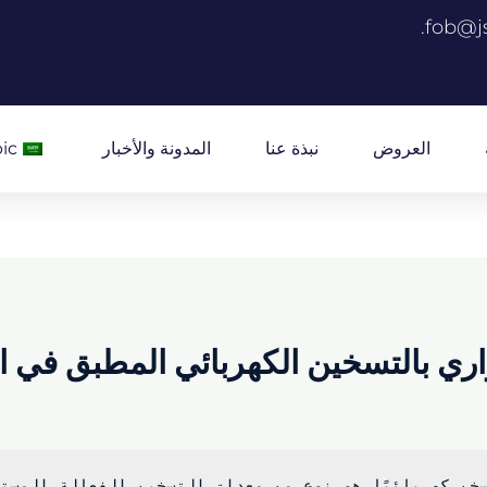
fob@j
العروض
نبذة عنا
المدونة والأخبار
ic
ري بالتسخين الكهربائي المطبق في ال