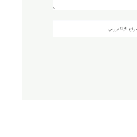
ع
روني